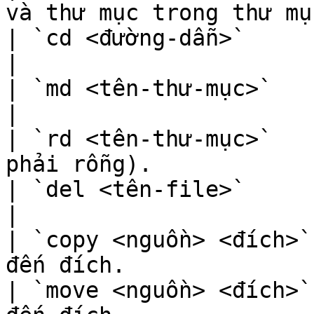
và thư mục trong thư mụ
| `cd <đường-dẫn>`      | Chuyển đến thư mụ
|

| `md <tên-thư-mục>`    | Tạo một thư mục mới.
|

| `rd <tên-thư-mục>`   
phải rỗng).            
| `del <tên-file>`      | Xóa một file.                
|

| `copy <nguồn> <đích>`
đến đích.              
| `move <nguồn> <đích>`