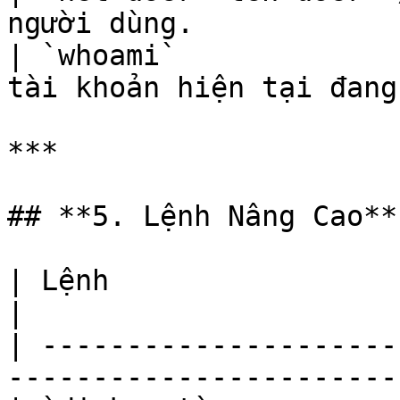
người dùng.            
| `whoami`             
tài khoản hiện tại đang
***

## **5. Lệnh Nâng Cao**

| Lệnh                    | Chức năng           
|

| ---------------------
-----------------------