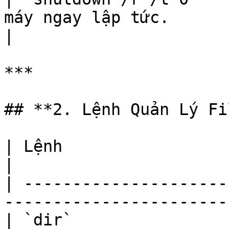
máy ngay lập tức.                                           
|

***

## **2. Lệnh Quản Lý Fi
| Lệnh                  | Chức năng                          
|

| ---------------------
-----------------------
| `dir`                