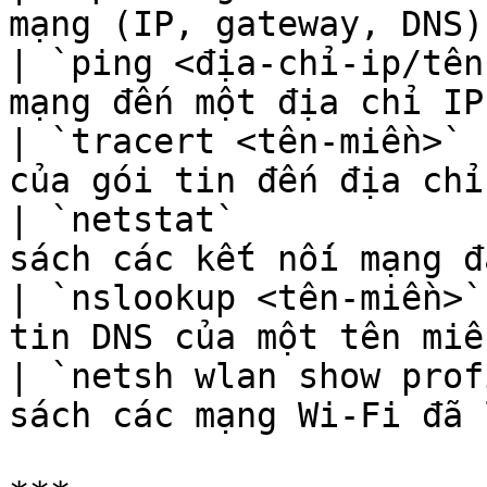
mạng (IP, gateway, DNS)
| `ping <địa-chỉ-ip/tên
mạng đến một địa chỉ IP
| `tracert <tên-miền>` 
của gói tin đến địa chỉ
| `netstat`            
sách các kết nối mạng đ
| `nslookup <tên-miền>`
tin DNS của một tên miề
| `netsh wlan show prof
sách các mạng Wi-Fi đã 