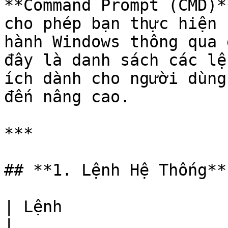
**Command Prompt (CMD)*
cho phép bạn thực hiện 
hành Windows thông qua 
đây là danh sách các lệ
ích dành cho người dùng
đến nâng cao.

***

## **1. Lệnh Hệ Thống**

| Lệnh                            | Chức năng           
|
