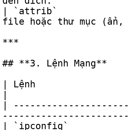
đến đích.              
| `attrib`             
file hoặc thư mục (ẩn, 
***

## **3. Lệnh Mạng**

| Lệnh                         | Chức năng       
|

| ---------------------
-----------------------
| `ipconfig`           