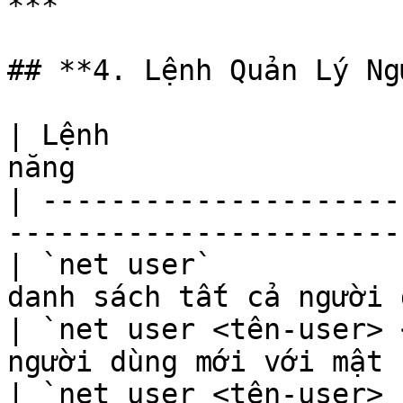
***

## **4. Lệnh Quản Lý Ng
| Lệnh                 
năng                   
| ---------------------
-----------------------
| `net user`           
danh sách tất cả người 
| `net user <tên-user> 
người dùng mới với mật 
| `net user <tên-user> 