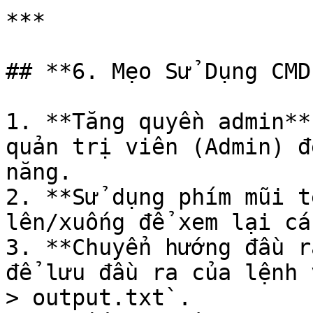
***

## **6. Mẹo Sử Dụng CMD
1. **Tăng quyền admin**
quản trị viên (Admin) đ
năng.

2. **Sử dụng phím mũi t
lên/xuống để xem lại cá
3. **Chuyển hướng đầu r
để lưu đầu ra của lệnh 
> output.txt`.
