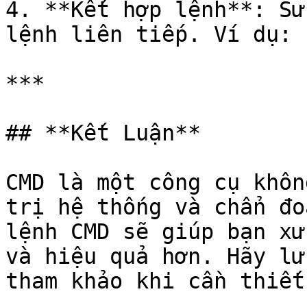
4. **Kết hợp lệnh**: Sử
lệnh liên tiếp. Ví dụ: 
***

## **Kết Luận**

CMD là một công cụ khôn
trị hệ thống và chẩn đo
lệnh CMD sẽ giúp bạn xử
và hiệu quả hơn. Hãy lư
tham khảo khi cần thiết