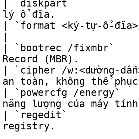
| `diskpart`           
lý ổ đĩa.              
| `format <ký-tự-ổ-đĩa>:` | Định dạng ổ đ
|

| `bootrec /fixmbr`    
Record (MBR).          
| `cipher /w:<đường-dẫn
an toàn, không thể phục
| `powercfg /energy`   
năng lượng của máy tính
| `regedit`            
registry.              