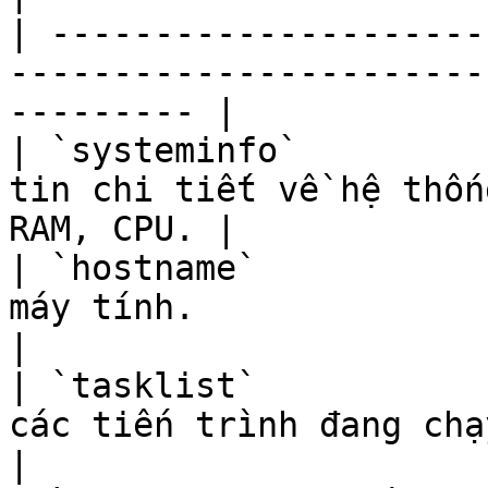
| ---------------------
-----------------------
--------- |

| `systeminfo`         
tin chi tiết về hệ thốn
RAM, CPU. |

| `hostname`           
máy tính.                                                    
|

| `tasklist`           
các tiến trình đang chạy.                             
|
