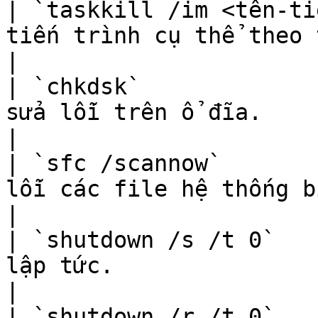
| `taskkill /im <tên-ti
tiến trình cụ thể theo tên.                         
|

| `chkdsk`             
sửa lỗi trên ổ đĩa.                                           
|

| `sfc /scannow`       
lỗi các file hệ thống bị hỏng.                 
|

| `shutdown /s /t 0`   
lập tức.                                                     
|

| `shutdown /r /t 0`   