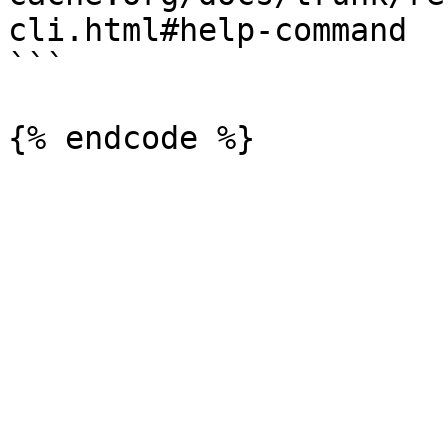
cli.html#help-command

```
