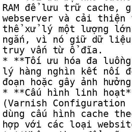
RAM để lưu trữ cache, g
webserver và cải thiện 
thể xử lý một lượng lớn
ngắn, vì nó giữ dữ liệu
truy vấn từ ổ đĩa.

* **Tối ưu hóa đa luồng
lý hàng nghìn kết nối đ
đoạn hoặc gây ảnh hưởng
* **Cấu hình linh hoạt*
(Varnish Configuration 
dùng cấu hình cache the
hợp với các loại websit