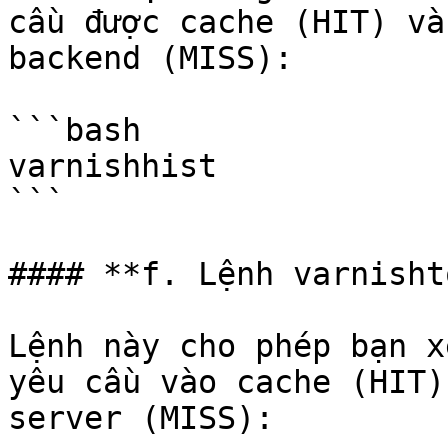
cầu được cache (HIT) và
backend (MISS):

```bash

varnishhist

```

#### **f. Lệnh varnishto
Lệnh này cho phép bạn x
yêu cầu vào cache (HIT)
server (MISS):
