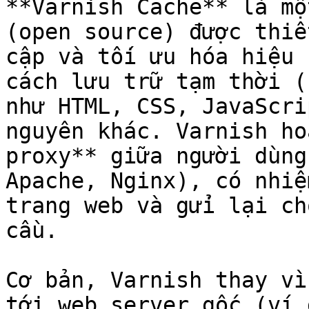
**Varnish Cache** là mộ
(open source) được thiế
cập và tối ưu hóa hiệu 
cách lưu trữ tạm thời (
như HTML, CSS, JavaScri
nguyên khác. Varnish ho
proxy** giữa người dùng
Apache, Nginx), có nhiệ
trang web và gửi lại ch
cầu.

Cơ bản, Varnish thay vì
tới web server gốc (ví 