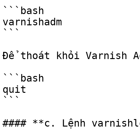
```bash

varnishadm

```

Để thoát khỏi Varnish A
```bash

quit

```

#### **c. Lệnh varnishlo