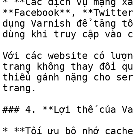
* **Các dịch vụ mạng xã
**Facebook**, **Twitter
dụng Varnish để tăng tố
dùng khi truy cập vào c
Với các website có lượn
trang không thay đổi qu
thiểu gánh nặng cho ser
trang.

### 4. **Lợi thế của Va
* **Tối ưu bộ nhớ cache