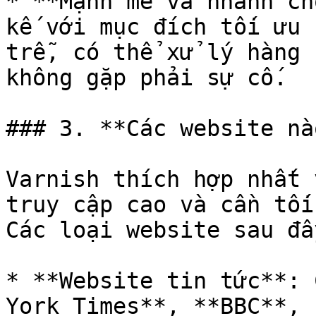
* **Mạnh mẽ và nhanh ch
kế với mục đích tối ưu 
trễ, có thể xử lý hàng 
không gặp phải sự cố.

### 3. **Các website nà
Varnish thích hợp nhất 
truy cập cao và cần tối
Các loại website sau đâ
* **Website tin tức**: 
York Times**, **BBC**, 