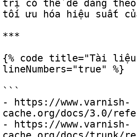
trị có thể dễ dàng theo
tối ưu hóa hiệu suất củ
***

{% code title="Tài liệu
lineNumbers="true" %}

```

- https://www.varnish-
cache.org/docs/3.0/refe
- https://www.varnish-
cache.org/docs/trunk/re