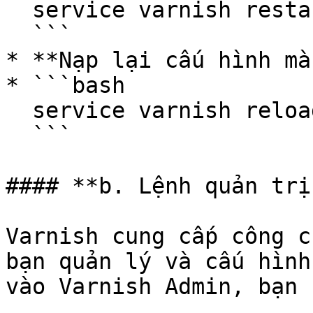
  service varnish restart

  ```

* **Nạp lại cấu hình mà
* ```bash

  service varnish reload

  ```

#### **b. Lệnh quản trị
Varnish cung cấp công c
bạn quản lý và cấu hình
vào Varnish Admin, bạn 