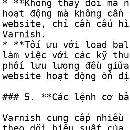
* **Không thay đổi mã n
hoạt động mà không cần 
website, chỉ cần cấu hì
Varnish.

* **Tối ưu với load bal
làm việc với các kỹ thu
phối lưu lượng đều giữa
website hoạt động ổn đị
### 5. **Các lệnh cơ bả
Varnish cung cấp nhiều 
theo dõi hiệu suất của 