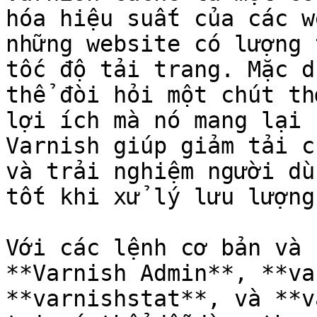
hóa hiệu suất của các w
những website có lượng 
tốc độ tải trang. Mặc d
thể đòi hỏi một chút th
lợi ích mà nó mang lại 
Varnish giúp giảm tải c
và trải nghiệm người dù
tốt khi xử lý lưu lượng
Với các lệnh cơ bản và 
**Varnish Admin**, **va
**varnishstat**, và **v