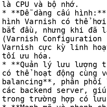
là CPU và bộ nhớ.

* **Dễ dàng cấu hình:**
hình Varnish có thể hơi
bắt đầu, nhưng khi đã l
(Varnish Configuration 
Varnish cực kỳ linh hoạ
tối ưu hóa.

* **Quản lý lưu lượng t
có thể hoạt động cùng v
balancing**, phân phối 
các backend server, giú
trong trường hợp có lưu