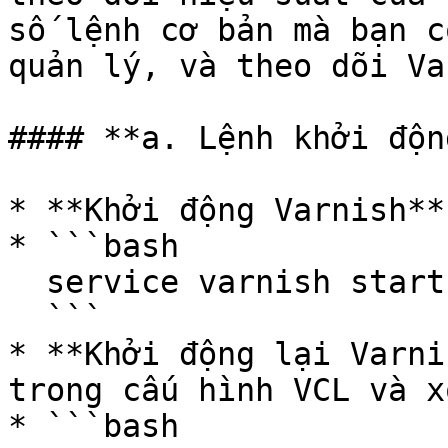
số lệnh cơ bản mà bạn c
quản lý, và theo dõi Va
#### **a. Lệnh khởi độn
* **Khởi động Varnish**:
* ```bash

  service varnish start

  ```

* **Khởi động lại Varni
trong cấu hình VCL và x
* ```bash
