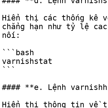
#### **d. Lệnh varnishs
Hiển thị các thống kê v
chẳng hạn như tỷ lệ cac
nối:

```bash

varnishstat

```

#### **e. Lệnh varnishh
Hiển thị thông tin về t