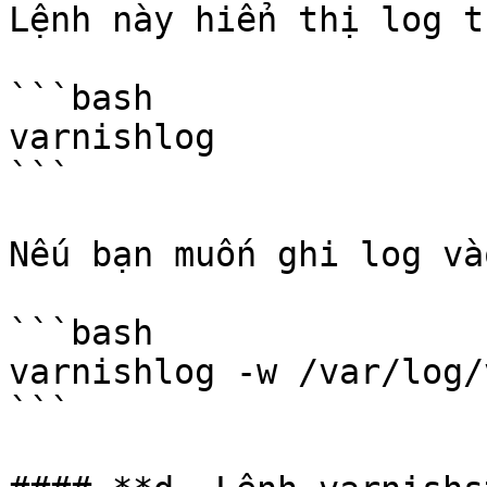
Lệnh này hiển thị log t
```bash

varnishlog

```

Nếu bạn muốn ghi log và
```bash

varnishlog -w /var/log/
```
