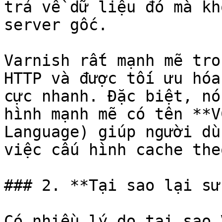
trả về dữ liệu đó mà kh
server gốc.

Varnish rất mạnh mẽ tro
HTTP và được tối ưu hóa
cực nhanh. Đặc biệt, nó
hình mạnh mẽ có tên **V
Language) giúp người dù
việc cấu hình cache the
### 2. **Tại sao lại sử
Có nhiều lý do tại sao 