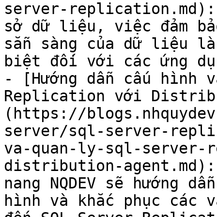
server-replication.md):
sở dữ liệu, việc đảm bả
sẵn sàng của dữ liệu là
biệt đối với các ứng dụ
- [Hướng dẫn cấu hình v
Replication với Distrib
(https://blogs.nhquydev
server/sql-server-repli
va-quan-ly-sql-server-r
distribution-agent.md):
nang NQDEV sẽ hướng dẫn
hình và khắc phục các v