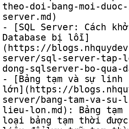
theo-doi-bang-moi-duoc-
server.md)

- [SQL Server: Cách khở
Database bị lỗi]
(https://blogs.nhquydev
server/sql-server-tap-l
dong-sqlserver-bo-qua-d
- [Bảng tạm và sự linh 
lớn](https://blogs.nhqu
server/bang-tam-va-su-l
lieu-lon.md): Bảng tạm 
loại bảng tạm thời được