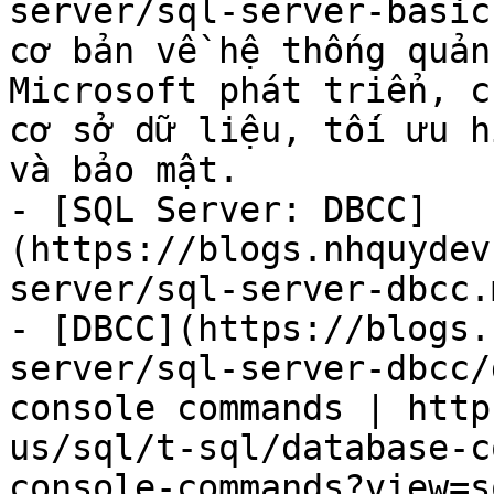
server/sql-server-basic
cơ bản về hệ thống quản
Microsoft phát triển, c
cơ sở dữ liệu, tối ưu h
và bảo mật.

- [SQL Server: DBCC]
(https://blogs.nhquydev
server/sql-server-dbcc.m
- [DBCC](https://blogs.
server/sql-server-dbcc/
console commands | http
us/sql/t-sql/database-c
console-commands?view=s