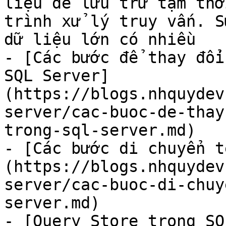
liệu để lưu trữ tạm thờ
trình xử lý truy vấn. S
dữ liệu lớn có nhiều

- [Các bước để thay đổi
SQL Server]
(https://blogs.nhquydev
server/cac-buoc-de-thay
trong-sql-server.md)

- [Các bước di chuyển t
(https://blogs.nhquydev
server/cac-buoc-di-chuy
server.md)

- [Query Store trong SQ