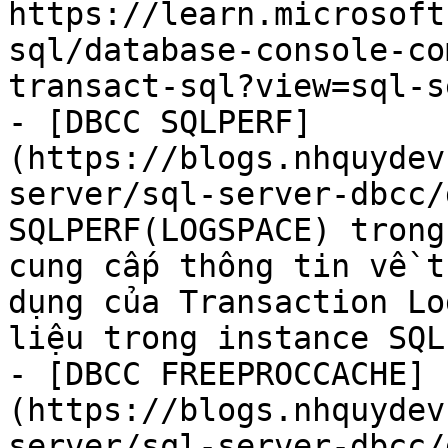
https://learn.microsoft
sql/database-console-co
transact-sql?view=sql-s
- [DBCC SQLPERF]
(https://blogs.nhquydev
server/sql-server-dbcc/
SQLPERF(LOGSPACE) trong
cung cấp thông tin về t
dụng của Transaction Lo
liệu trong instance SQL
- [DBCC FREEPROCCACHE]
(https://blogs.nhquydev
server/sql-server-dbcc/