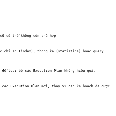
cũ có thể không còn phù hợp.

c chỉ số (index), thống kê (statistics) hoặc query 
 để loại bỏ các Execution Plan không hiệu quả.

 các Execution Plan mới, thay vì các kế hoạch đã được 