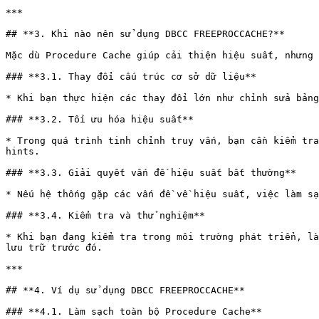
***

## **3. Khi nào nên sử dụng DBCC FREEPROCCACHE?**

Mặc dù Procedure Cache giúp cải thiện hiệu suất, nhưng 
### **3.1. Thay đổi cấu trúc cơ sở dữ liệu**

* Khi bạn thực hiện các thay đổi lớn như chỉnh sửa bảng
### **3.2. Tối ưu hóa hiệu suất**

* Trong quá trình tinh chỉnh truy vấn, bạn cần kiểm tra
hints.

### **3.3. Giải quyết vấn đề hiệu suất bất thường**

* Nếu hệ thống gặp các vấn đề về hiệu suất, việc làm sạ
### **3.4. Kiểm tra và thử nghiệm**

* Khi bạn đang kiểm tra trong môi trường phát triển, là
lưu trữ trước đó.

***

## **4. Ví dụ sử dụng DBCC FREEPROCCACHE**

### **4.1. Làm sạch toàn bộ Procedure Cache**
