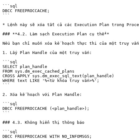
```sql

DBCC FREEPROCCACHE;

```

* Lệnh này sẽ xóa tất cả các Execution Plan trong Proce
### **4.2. Làm sạch Execution Plan cụ thể**

Nếu bạn chỉ muốn xóa kế hoạch thực thi của một truy vấn
1. Lấy Plan Handle của một truy vấn:

```sql

SELECT plan_handle 

FROM sys.dm_exec_cached_plans

CROSS APPLY sys.dm_exec_sql_text(plan_handle)

WHERE text LIKE '%<từ khóa truy vấn>%';

```

2. Xóa kế hoạch với Plan Handle:

```sql

DBCC FREEPROCCACHE (<plan_handle>);

```

### 4.3. Không hiển thị thông báo

```sql

DBCC FREEPROCCACHE WITH NO_INFOMSGS;
