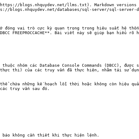
https://blogs.nhquydev.net/llms.txt). Markdown versions 
s://blogs.nhquydev.net/databases/sql-server/sql-server-d
ớ đóng vai trò cực kỳ quan trọng trong hiệu suất hệ thốn
DBCC FREEPROCCACHE**. Bài viết này sẽ giúp bạn hiểu rõ h
 thuộc nhóm các Database Console Commands (DBCC), được s
thực thi) của các truy vấn đã thực hiện, nhằm tái sử dụn
thể chứa những kế hoạch lỗi thời hoặc không còn hiệu quả
các truy vấn sau đó.

 báo không cần thiết khi thực hiện lệnh.
