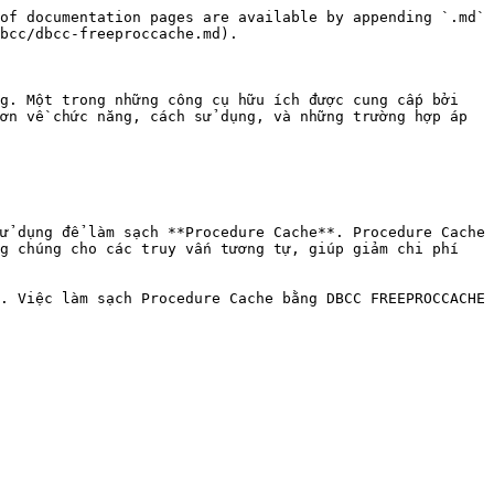
of documentation pages are available by appending `.md` 
bcc/dbcc-freeproccache.md).

g. Một trong những công cụ hữu ích được cung cấp bởi 
ơn về chức năng, cách sử dụng, và những trường hợp áp 
ử dụng để làm sạch **Procedure Cache**. Procedure Cache 
g chúng cho các truy vấn tương tự, giúp giảm chi phí 
. Việc làm sạch Procedure Cache bằng DBCC FREEPROCCACHE 