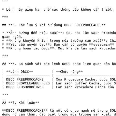
```

* Lệnh này giúp hạn chế các thông báo không cần thiết, 
***

## **5. Các lưu ý khi sử dụng DBCC FREEPROCCACHE**

* **Ảnh hưởng đến hiệu suất**: Sau khi làm sạch Procedu
gian ngắn.

* **Không khuyến khích trong môi trường sản xuất**: Chỉ
* **Yêu cầu quyền cao**: Bạn cần có quyền **sysadmin** 
* **Không hoàn tác được**: Một khi đã làm sạch Procedur
***

## **6. So sánh với các lệnh DBCC khác liên quan đến bộ
| **Lệnh DBCC**         | **Chức năng**                
| --------------------- | -----------------------------
| DBCC FREEPROCCACHE    | Xóa Procedure Cache, buộc SQL
| DBCC DROPCLEANBUFFERS | Làm sạch Buffer Cache, buộc S
| DBCC FLUSHPROCINDB    | Làm sạch Procedure Cache của 
***

## **7. Kết luận**

**DBCC FREEPROCCACHE** là một công cụ mạnh mẽ trong SQL
dụng nó cẩn thận, đặc biệt trong môi trường sản xuất, đ