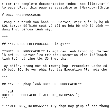
> For the complete documentation index, see [llms.txt](
to page URLs; this page is available as [Markdown](http
# DBCC FREEPROCCACHE

Trong quá trình vận hành SQL Server, việc quản lý bộ nh
SQL Server để kiểm soát và tối ưu hóa bộ nhớ là lệnh **
dụng thực tế của lệnh này.

***

## **1. DBCC FREEPROCCACHE là gì?**

**DBCC FREEPROCCACHE** là một câu lệnh trong SQL Server
là nơi SQL Server lưu trữ các Execution Plan (kế hoạch 
tính toán và tăng tốc độ thực thi.

Tuy nhiên, trong một số trường hợp, Procedure Cache có 
sẽ buộc SQL Server phải tạo lại Execution Plan mới cho 
***

## **2. Cú pháp lệnh DBCC FREEPROCCACHE**

```sql

DBCC FREEPROCCACHE [ WITH NO_INFOMSGS ];

```

* **WITH NO\_INFOMSGS**: Tùy chọn này giúp ẩn các thông