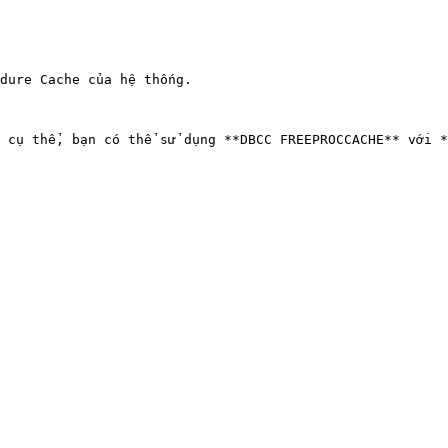
dure Cache của hệ thống.

 cụ thể, bạn có thể sử dụng **DBCC FREEPROCCACHE** với *