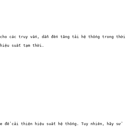
cho các truy vấn, dẫn đến tăng tải hệ thống trong thời 
hiệu suất tạm thời.

e để cải thiện hiệu suất hệ thống. Tuy nhiên, hãy sử 