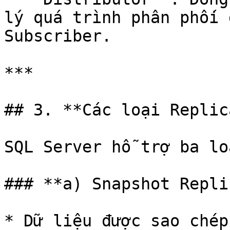
lý quá trình phân phối 
Subscriber.

***

## 3. **Các loại Replic
SQL Server hỗ trợ ba lo
### **a) Snapshot Repli
* Dữ liệu được sao chép