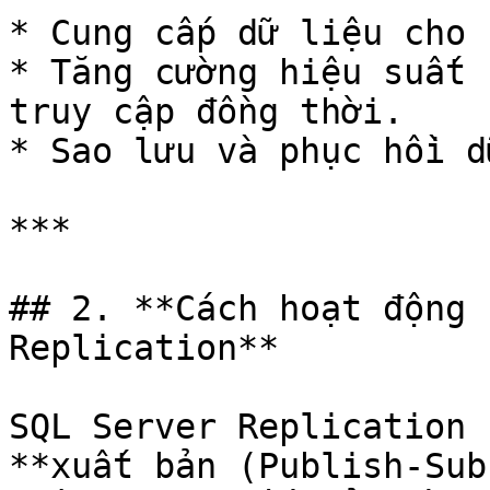
* Cung cấp dữ liệu cho 
* Tăng cường hiệu suất 
truy cập đồng thời.

* Sao lưu và phục hồi d
***

## 2. **Cách hoạt động 
Replication**

SQL Server Replication 
**xuất bản (Publish-Sub