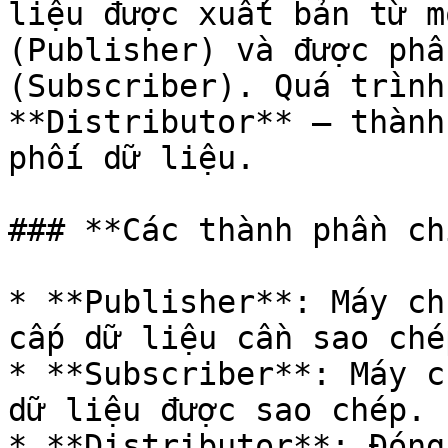
liệu được xuất bản từ m
(Publisher) và được phâ
(Subscriber). Quá trình
**Distributor** – thành
phối dữ liệu.

### **Các thành phần ch
* **Publisher**: Máy ch
cấp dữ liệu cần sao chép
* **Subscriber**: Máy c
dữ liệu được sao chép.

* **Distributor**: Đóng