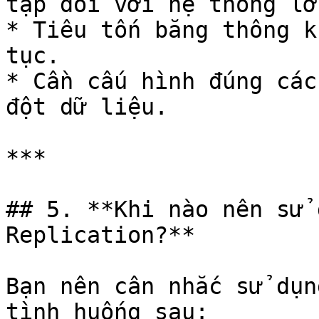
tạp đối với hệ thống lớn
* Tiêu tốn băng thông k
tục.

* Cần cấu hình đúng các
đột dữ liệu.

***

## 5. **Khi nào nên sử 
Replication?**

Bạn nên cân nhắc sử dụn
tình huống sau:
