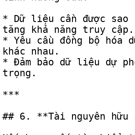
* Dữ liệu cần được sao 
tăng khả năng truy cập.

* Yêu cầu đồng bộ hóa d
khác nhau.

* Đảm bảo dữ liệu dự ph
trọng.

***

## 6. **Tài nguyên hữu 