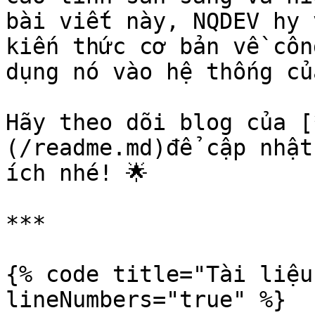
bài viết này, NQDEV hy 
kiến thức cơ bản về côn
dụng nó vào hệ thống củ
Hãy theo dõi blog của [
(/readme.md)để cập nhật
ích nhé! 🌟

***

{% code title="Tài liệu
lineNumbers="true" %}
