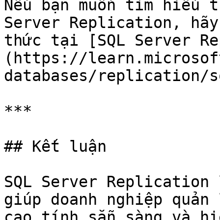
Nếu bạn muốn tìm hiểu t
Server Replication, hãy
thức tại [SQL Server Re
(https://learn.microsof
databases/replication/s
***

## Kết luận

SQL Server Replication 
giúp doanh nghiệp quản 
cao tính sẵn sàng và hi