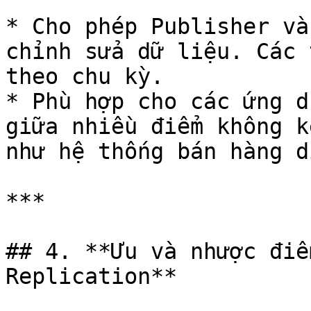
* Cho phép Publisher và
chỉnh sửa dữ liệu. Các 
theo chu kỳ.

* Phù hợp cho các ứng d
giữa nhiều điểm không k
như hệ thống bán hàng d
***

## 4. **Ưu và nhược điể
Replication**
