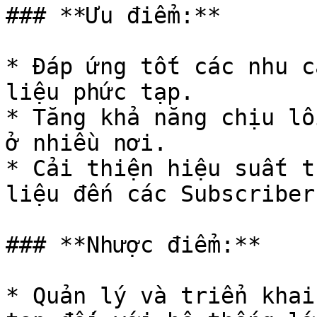
### **Ưu điểm:**

* Đáp ứng tốt các nhu c
liệu phức tạp.

* Tăng khả năng chịu lỗ
ở nhiều nơi.

* Cải thiện hiệu suất t
liệu đến các Subscriber.
### **Nhược điểm:**

* Quản lý và triển khai