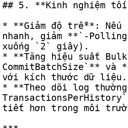
## 5. **Kinh nghiệm tối
* **Giảm độ trễ**: Nếu 
nhanh, giảm **`-Polling
xuống `2` giây).

* **Tăng hiệu suất Bulk
CommitBatchSize`** và *
với kích thước dữ liệu.

* **Theo dõi log thường
TransactionsPerHistory`
tiết hơn trong môi trườ