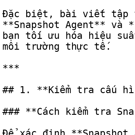
Đặc biệt, bài viết tập 
**Snapshot Agent** và *
bạn tối ưu hóa hiệu suấ
môi trường thực tế.

***

## 1. **Kiểm tra cấu hì
### **Cách kiểm tra Sna
Để xác định **Snapshot 