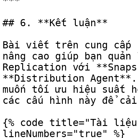
***

## 6. **Kết luận**

Bài viết trên cung cấp 
nâng cao giúp bạn quản 
Replication với **Snaps
**Distribution Agent**.
muốn tối ưu hiệu suất h
các cấu hình này để cải
{% code title="Tài liệu
lineNumbers="true" %}
