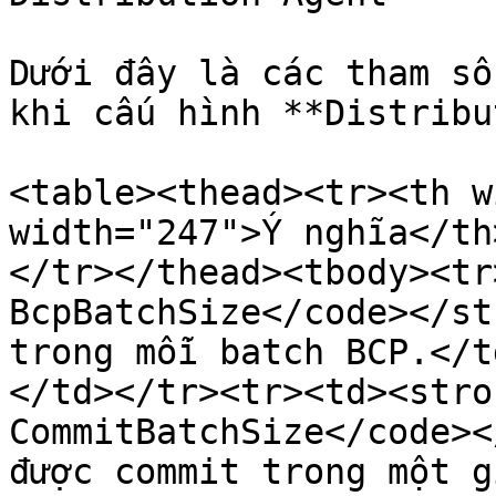
Dưới đây là các tham số
khi cấu hình **Distribu
<table><thead><tr><th w
width="247">Ý nghĩa</th
</tr></thead><tbody><tr
BcpBatchSize</code></st
trong mỗi batch BCP.</t
</td></tr><tr><td><stro
CommitBatchSize</code><
được commit trong một g