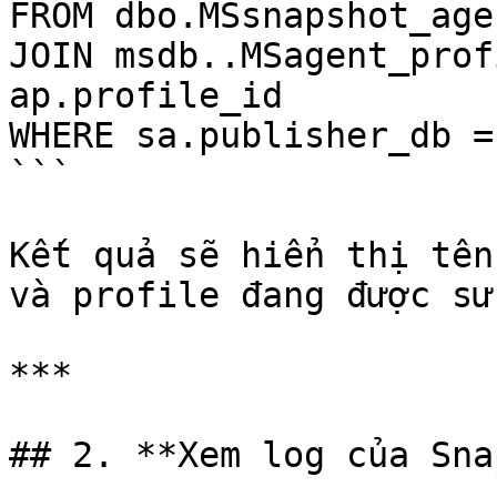
FROM dbo.MSsnapshot_age
JOIN msdb..MSagent_prof
ap.profile_id

WHERE sa.publisher_db =
```

Kết quả sẽ hiển thị tên
và profile đang được sử
***

## 2. **Xem log của Sna