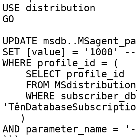
USE distribution

GO

UPDATE msdb..MSagent_pa
SET [value] = '1000' --
WHERE profile_id = (

    SELECT profile_id 

    FROM MSdistribution_agents 

    WHERE subscriber_db = 
'TênDatabaseSubscription
   )

AND parameter_name = '-