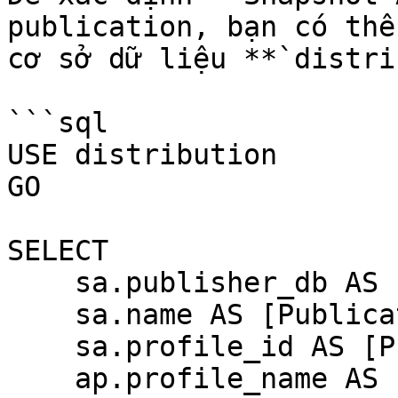
publication, bạn có thể
cơ sở dữ liệu **`distri
```sql

USE distribution

GO

SELECT 

    sa.publisher_db AS [Publisher Database],

    sa.name AS [Publication Name],

    sa.profile_id AS [Profile ID],

    ap.profile_name AS [Profile Name]
