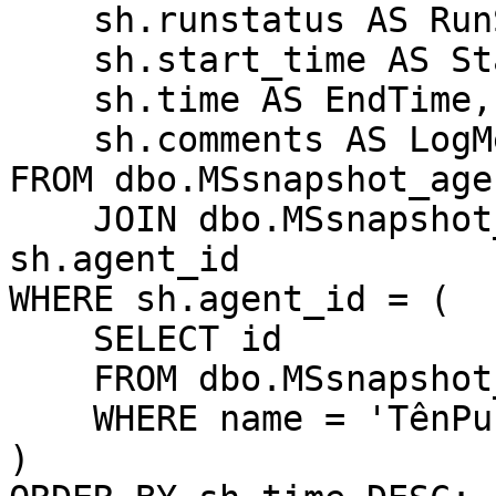
    sh.runstatus AS RunStatus,

    sh.start_time AS StartTime,

    sh.time AS EndTime,

    sh.comments AS LogMessage

FROM dbo.MSsnapshot_age
    JOIN dbo.MSsnapshot_history sh ON sa.id = 
sh.agent_id

WHERE sh.agent_id = (

    SELECT id 

    FROM dbo.MSsnapshot_agents

    WHERE name = 'TênPublication'

)
