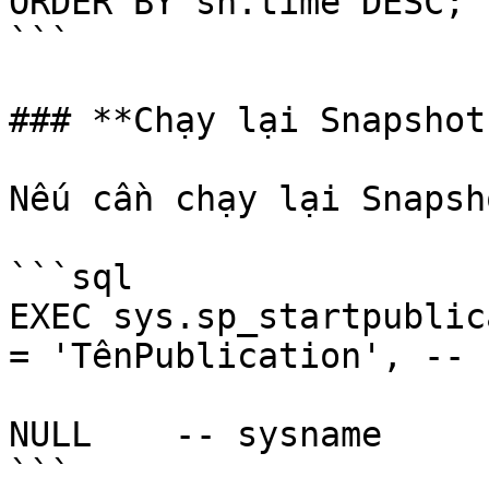
ORDER BY sh.time DESC;

```

### **Chạy lại Snapshot
Nếu cần chạy lại Snapsh
```sql

EXEC sys.sp_startpublic
= 'TênPublication', -- 
                               
NULL    -- sysname

```
