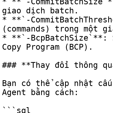
* **`-CommitBatchSize`*
giao dịch batch.

* **`-CommitBatchThresh
(commands) trong một gi
* **`-BcpBatchSize`**: 
Copy Program (BCP).

### **Thay đổi thông qu
Bạn có thể cập nhật cấu
Agent bằng cách:

```sql
