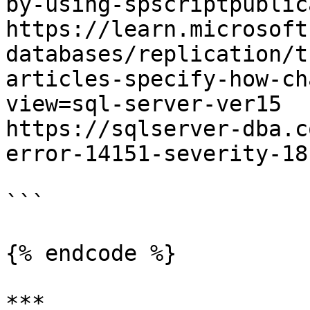
by-using-spscriptpublic
https://learn.microsoft
databases/replication/t
articles-specify-how-ch
view=sql-server-ver15

https://sqlserver-dba.c
error-14151-severity-18
```

{% endcode %}

***
