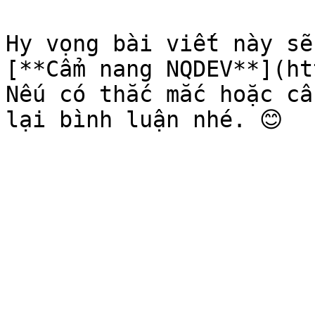
Hy vọng bài viết này sẽ
[**Cẩm nang NQDEV**](ht
Nếu có thắc mắc hoặc cầ