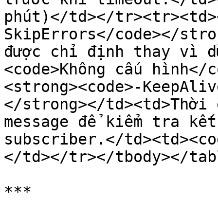
phút)</td></tr><tr><td>
SkipErrors</code></stro
được chỉ định thay vì d
<code>Không cấu hình</c
<strong><code>-KeepAliv
</strong></td><td>Thời 
message để kiểm tra kết
subscriber.</td><td><co
</td></tr></tbody></tabl
***
