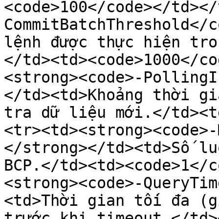
<code>100</code></td></
CommitBatchThreshold</c
lệnh được thực hiện tro
</td><td><code>1000</co
<strong><code>-PollingI
</td><td>Khoảng thời gi
tra dữ liệu mới.</td><t
<tr><td><strong><code>-
</strong></td><td>Số lu
BCP.</td><td><code>1</c
<strong><code>-QueryTim
<td>Thời gian tối đa (g
trước khi timeout.</td>