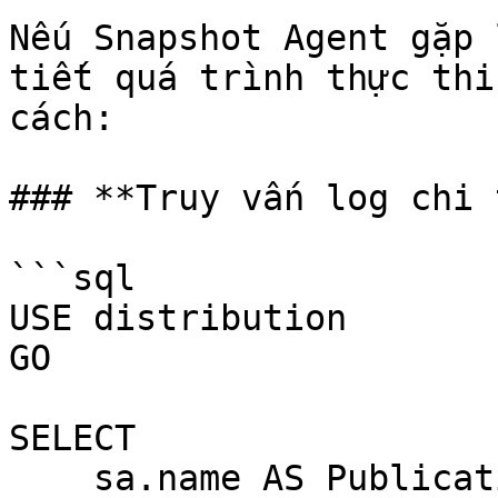
Nếu Snapshot Agent gặp 
tiết quá trình thực thi
cách:

### **Truy vấn log chi 
```sql

USE distribution

GO

SELECT 

    sa.name AS PublicationName,
