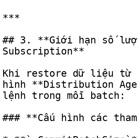
***

## 3. **Giới hạn số lượ
Subscription**

Khi restore dữ liệu từ 
hình **Distribution Age
lệnh trong mỗi batch:

### **Cấu hình các tham