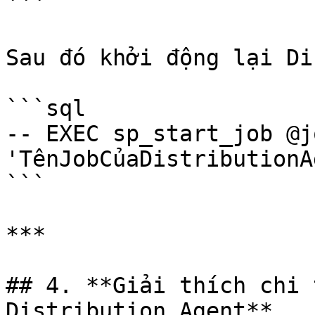
```

Sau đó khởi động lại Di
```sql

-- EXEC sp_start_job @j
'TênJobCủaDistributionA
```

***

## 4. **Giải thích chi 
Distribution Agent**
