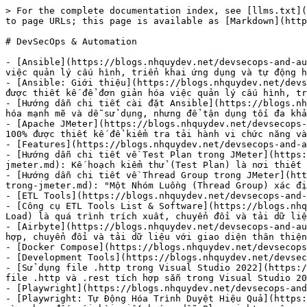
> For the complete documentation index, see [llms.txt](https://blogs.nhquydev.net/llms.txt). Markdown versions of documentation pages are available by appending `.md` to page URLs; this page is available as [Markdown](https://blogs.nhquydev.net/devsecops-and-automation.md).

# DevSecOps & Automation

- [Ansible](https://blogs.nhquydev.net/devsecops-and-automation/ansible.md): Ansible là một công cụ tự động hóa mã nguồn mở mạnh mẽ, được thiết kế để đơn giản hóa việc quản lý cấu hình, triển khai ứng dụng và tự động hóa quy trình làm việc trong môi trường CNTT.
- [Ansible: Giới thiệu](https://blogs.nhquydev.net/devsecops-and-automation/ansible/ansible-gioi-thieu.md): Ansible là một công cụ tự động hóa mã nguồn mở mạnh mẽ, được thiết kế để đơn giản hóa việc quản lý cấu hình, triển khai ứng dụng và tự động hóa quy trình làm việc trong môi trường CNTT.
- [Hướng dẫn chi tiết cài đặt Ansible](https://blogs.nhquydev.net/devsecops-and-automation/ansible/huong-dan-chi-tiet-cai-dat-ansible.md): Ansible là công cụ tự động hóa mạnh mẽ và dễ sử dụng, nhưng để tận dụng tối đa khả năng của nó, trước tiên chúng ta cần cài đặt đúng cách.
- [Apache JMeter](https://blogs.nhquydev.net/devsecops-and-automation/apache-jmeter.md): Ứng dụng Apache JMeter™ là phần mềm mã nguồn mở, một ứng dụng Java thuần túy 100% được thiết kế để kiểm tra tải hành vi chức năng và đo lường hiệu suất.
- [Features](https://blogs.nhquydev.net/devsecops-and-automation/apache-jmeter/features.md)
- [Hướng dẫn chi tiết về Test Plan trong JMeter](https://blogs.nhquydev.net/devsecops-and-automation/apache-jmeter/features/huong-dan-chi-tiet-ve-test-plan-trong-jmeter.md): Kế hoạch kiểm thử (Test Plan) là nơi thiết lập các cài đặt tổng thể cho một bài kiểm thử.
- [Hướng dẫn chi tiết về Thread Group trong JMeter](https://blogs.nhquydev.net/devsecops-and-automation/apache-jmeter/features/huong-dan-chi-tiet-ve-thread-group-trong-jmeter.md): "Một Nhóm Luồng (Thread Group) xác định một nhóm người dùng sẽ thực thi một trường hợp kiểm thử cụ thể đối với máy chủ của bạn.
- [ETL Tools](https://blogs.nhquydev.net/devsecops-and-automation/etl-tools.md)
- [Công cụ ETL Tools List & Software](https://blogs.nhquydev.net/devsecops-and-automation/etl-tools/cong-cu-etl-tools-list-and-software.md): ETL (Extract, Transform, Load) là quá trình trích xuất, chuyển đổi và tải dữ liệu giữa các hệ thống, đóng vai trò quan trọng trong việc quản lý dữ liệu doanh nghiệp.
- [Airbyte](https://blogs.nhquydev.net/devsecops-and-automation/etl-tools/airbyte.md): Khám phá Airbyte, nền tảng tích hợp dữ liệu hàng đầu hỗ trợ ELT. Dễ dàng tích hợp, chuyển đổi và tải dữ liệu với giao diện thân thiện người dùng. - docs.airbyte.com
- [Docker Compose](https://blogs.nhquydev.net/devsecops-and-automation/etl-tools/airbyte/docker-compose.md)
- [Development Tools](https://blogs.nhquydev.net/devsecops-and-automation/development-tools.md)
- [Sử dụng file .http trong Visual Studio 2022](https://blogs.nhquydev.net/devsecops-and-automation/su-dung-file-http-trong-visual-studio-2022.md): Hướng dẫn sử dụng file .http và .rest tích hợp sẵn trong Visual Studio 2022 (v17.8+) để gửi yêu cầu HTTP, kiểm thử REST API với biến môi trường không cần Postman.
- [Playwright](https://blogs.nhquydev.net/devsecops-and-automation/playwright.md)
- [Playwright: Tự Động Hóa Trình D