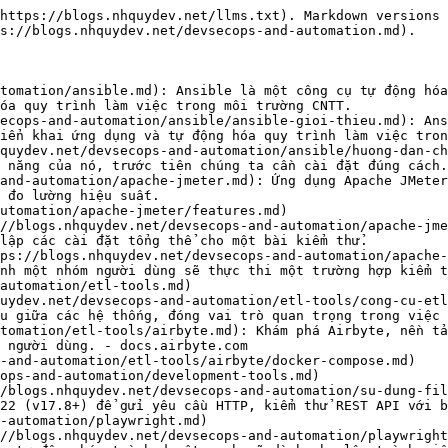
uyệt Hiệu Quả](https://blogs.nhquydev.net/devsecops-and-automation/playwright/playwright-tu-dong-hoa-trinh-duyet-hieu-qua.md): Chào mừng bạn đến với bài viết hướng dẫn Playwright - công cụ tự động hóa trình duyệt mạnh mẽ dành cho lập trình viên và tester!
- [WinDbg - Công cụ khám phá hệ thống Windows](https://blogs.nhquydev.net/devsecops-and-automation/windbg-cong-cu-kham-pha-he-thong-windows.md): WinDbg là một trình gỡ lỗi có thể được sử dụng để phân tích các kết xuất lỗi, gỡ lỗi mã chế độ nhân và chế độ người dùng trực tiếp, đồng thời kiểm tra các thanh ghi và bộ nhớ CPU.
- [Hiểu rõ Symbol, Stack Trace và Thread](https://blogs.nhquydev.net/devsecops-and-automation/windbg-cong-cu-kham-pha-he-thong-windows/hieu-ro-symbol-stack-trace-va-thread.md)
- [Hướng dẫn WinDbg: Các cú pháp cốt lõi khi phân tích Memory Dump](https://blogs.nhquydev.net/devsecops-and-automation/windbg-cong-cu-kham-pha-he-thong-windows/huong-dan-windbg-cac-cu-phap-cot-loi-khi-phan-tich-memory-dump.md)
- [Hướng dẫn WinDbg: Debug Deadlock & High CPU qua Memory Dump](https://blogs.nhquydev.net/devsecops-and-automation/windbg-cong-cu-kham-pha-he-thong-windows/huong-dan-windbg-debug-deadlock-and-high-cpu-qua-memory-dump.md)
- [Hướng dẫn WinDbg: Phân tích Memory Leak qua Memory Dump](https://blogs.nhquydev.net/devsecops-and-automation/windbg-cong-cu-kham-pha-he-thong-windows/huong-dan-windbg-phan-tich-memory-leak-qua-memory-dump.md)
- [DocFX](https://blogs.nhquydev.net/devsecops-and-automation/docfx.md): DocFX là một công cụ mạnh mẽ nhưng dễ sử dụng trong hầu hết các trường hợp sử dụng thông thường khi bạn hiểu các khái niệm cơ bản.
- [Những khái niệm cơ bản trong DocFX](https://blogs.nhquydev.net/devsecops-and-automation/docfx/nhung-khai-niem-co-ban-trong-docfx.md): DocFX là công cụ mạnh mẽ để tạo tài liệu tĩnh (static documentation) và tài liệu API tự động.
- [DocFX - Hướng dẫn cài đặt, cấu hình sử dụng](https://blogs.nhquydev.net/devsecops-and-automation/docfx/docfx-huong-dan-cai-dat-cau-hinh-su-dung.md): DocFX là công cụ mạnh mẽ để tạo tài liệu API và tài liệu website tĩnh từ Markdown. Để tăng hiệu quả, việc sử dụng script batch giúp tự động hóa quá trình build và quản lý tài liệu trở nên dễ dàng hơn.
- [DocFX - Hướng dẫn Markdown](https://blogs.nhquydev.net/devsecops-and-automation/docfx/docfx-huong-dan-markdown.md): Markdown là một ngôn ngữ đánh dấu đơn giản, được sử dụng rộng rãi để tạo tài liệu văn bản dễ đọc và dễ viết.
- [DocFX - Hướng dẫn cấu hình file docfx.json](https://blogs.nhquydev.net/devsecops-and-automation/docfx/docfx-huong-dan-cau-hinh-file-docfx-json.md)
- [DocFX - Hướng dẫn sử dụng và tùy chỉnh Template](https://blogs.nhquydev.net/devsecops-and-automation/docfx/docfx-huong-dan-su-dung-va-tuy-chinh-template.md)
- [Obsidian](https://blogs.nhquydev.net/devsecops-and-automation/obsidian.md)
- [Hướng dẫn cấu hình Obsidian](https://blogs.nhquydev.net/devsecops-and-automation/obsidian/huong-dan-cau-hinh-obsidian.md): Hướng dẫn cấu hình Obsidian từ cơ bản đến nâng cao: editor, core plugins, hotkeys, backup với Git, template, và automation workflow.
- [Cấu hình Obsidian thực tế — Giải mã thư mục .obsidian](https://blogs.nhquydev.net/devsecops-and-automation/obsidian/cau-hinh-obsidian-thuc-te-giai-ma-thu-muc-.obsidian.md): Giải mã cấu trúc thư mục .obsidian và phân tích file JSON cấu hình từ một vault thực tế: app.json, core-plugins, da