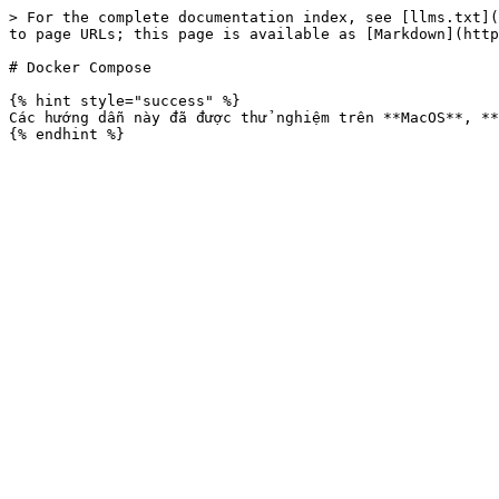
> For the complete documentation index, see [llms.txt](
to page URLs; this page is available as [Markdown](http
# Docker Compose

{% hint style="success" %}

Các hướng dẫn này đã được thử nghiệm trên **MacOS**, **