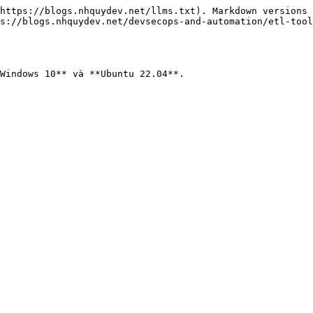
https://blogs.nhquydev.net/llms.txt). Markdown versions 
s://blogs.nhquydev.net/devsecops-and-automation/etl-tool
Windows 10** và **Ubuntu 22.04**.
