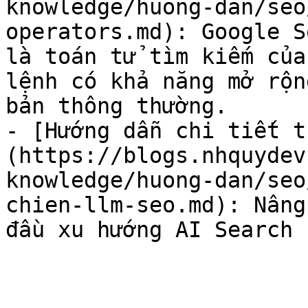
knowledge/huong-dan/seo
operators.md): Google S
là toán tử tìm kiếm của
lệnh có khả năng mở rộn
bản thông thường.

- [Hướng dẫn chi tiết t
(https://blogs.nhquydev
knowledge/huong-dan/seo
chien-llm-seo.md): Nâng