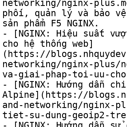
networking/nginx-plus.m
phối, quản lý và bảo vệ
sản phẩm F5 NGINX.

- [NGINX: Hiệu suất vượ
cho hệ thống web]
(https://blogs.nhquydev
networking/nginx-plus/n
va-giai-phap-toi-uu-cho
- [NGINX: Hướng dẫn chi
Alpine](https://blogs.n
and-networking/nginx-pl
tiet-su-dung-geoip2-tre
- [NGINX: Hướng dẫn sử 