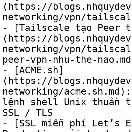
(https://blogs.nhquydev
networking/vpn/tailscal
- [Tailscale tạo Peer t
(https://blogs.nhquydev
networking/vpn/tailscal
peer-vpn-nhu-the-nao.md)
- [ACME.sh]
(https://blogs.nhquydev
networking/acme.sh.md):
lệnh shell Unix thuần t
SSL / TLS

- [SSL miễn phí Let’s E