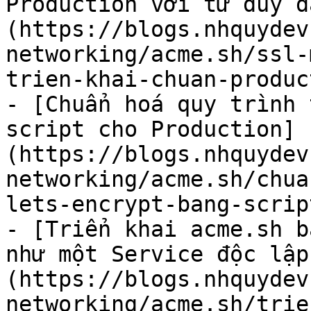
Production với tư duy d
(https://blogs.nhquydev
networking/acme.sh/ssl-
trien-khai-chuan-produc
- [Chuẩn hoá quy trình 
script cho Production]
(https://blogs.nhquydev
networking/acme.sh/chua
lets-encrypt-bang-scrip
- [Triển khai acme.sh b
như một Service độc lập
(https://blogs.nhquydev
networking/acme.sh/trie