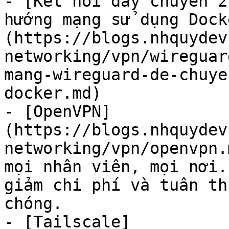
- [Kết nối dây chuyền 2
hướng mạng sử dụng Dock
(https://blogs.nhquydev
networking/vpn/wireguar
mang-wireguard-de-chuye
docker.md)

- [OpenVPN]
(https://blogs.nhquydev
networking/vpn/openvpn.
mọi nhân viên, mọi nơi.
giảm chi phí và tuân th
chóng.

- [Tailscale]