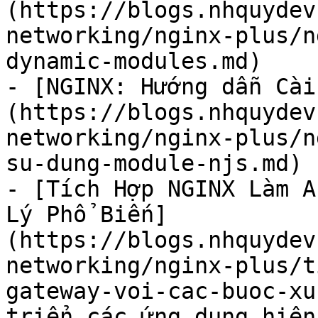
(https://blogs.nhquydev
networking/nginx-plus/n
dynamic-modules.md)

- [NGINX: Hướng dẫn Cài
(https://blogs.nhquydev
networking/nginx-plus/n
su-dung-module-njs.md)

- [Tích Hợp NGINX Làm A
Lý Phổ Biến]
(https://blogs.nhquydev
networking/nginx-plus/t
gateway-voi-cac-buoc-xu
triển các ứng dụng hiện