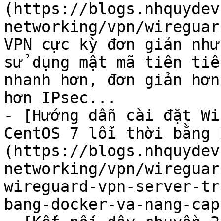
(https://blogs.nhquydev
networking/vpn/wireguar
VPN cực kỳ đơn giản như
sử dụng mật mã tiên tiế
nhanh hơn, đơn giản hơn
hơn IPsec...

- [Hướng dẫn cài đặt Wi
CentOS 7 lỗi thời bằng 
(https://blogs.nhquydev
networking/vpn/wireguar
wireguard-vpn-server-tr
bang-docker-va-nang-cap