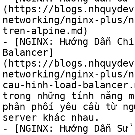
(https://blogs.nhquydev
networking/nginx-plus/n
tren-alpine.md)

- [NGINX: Hướng Dẫn Chi
Balancer]
(https://blogs.nhquydev
networking/nginx-plus/n
cau-hinh-load-balancer.
trong những tính năng m
phân phối yêu cầu từ ng
server khác nhau.

- [NGINX: Hướng Dẫn Sử 