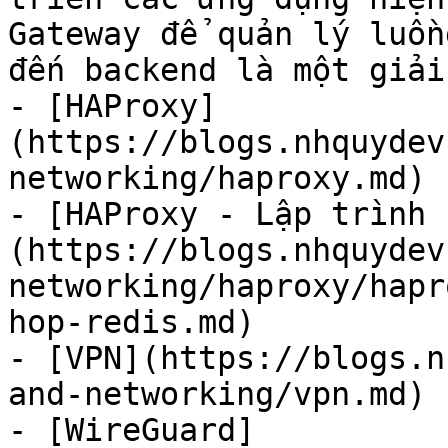
Gateway để quản lý luồn
đến backend là một giải
- [HAProxy]
(https://blogs.nhquydev
networking/haproxy.md)

- [HAProxy - Lập trình 
(https://blogs.nhquydev
networking/haproxy/hapr
hop-redis.md)

- [VPN](https://blogs.n
and-networking/vpn.md)

- [WireGuard]