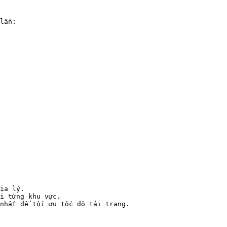
lần:

ịa lý.

i từng khu vực.

nhất để tối ưu tốc độ tải trang.
