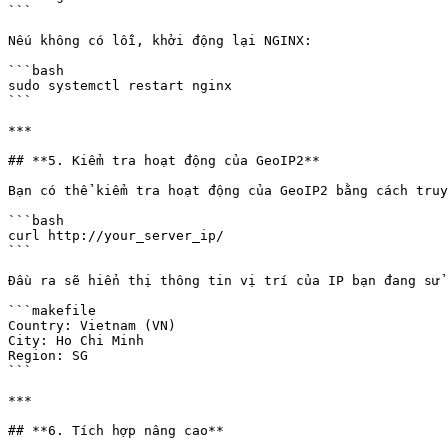
```

Nếu không có lỗi, khởi động lại NGINX:

```bash

sudo systemctl restart nginx

```

***

## **5. Kiểm tra hoạt động của GeoIP2**

Bạn có thể kiểm tra hoạt động của GeoIP2 bằng cách truy
```bash

curl http://your_server_ip/

```

Đầu ra sẽ hiển thị thông tin vị trí của IP bạn đang sử 
```makefile

Country: Vietnam (VN)

City: Ho Chi Minh

Region: SG

```

***

## **6. Tích hợp nâng cao**
