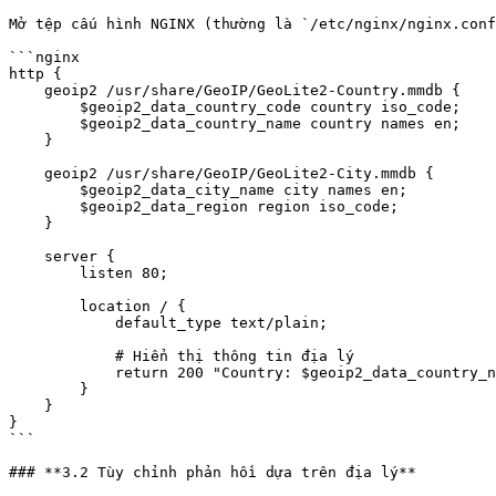
Mở tệp cấu hình NGINX (thường là `/etc/nginx/nginx.conf
```nginx

http {

    geoip2 /usr/share/GeoIP/GeoLite2-Country.mmdb {

        $geoip2_data_country_code country iso_code;

        $geoip2_data_country_name country names en;

    }

    geoip2 /usr/share/GeoIP/GeoLite2-City.mmdb {

        $geoip2_data_city_name city names en;

        $geoip2_data_region region iso_code;

    }

    server {

        listen 80;

        location / {

            default_type text/plain;

            # Hiển thị thông tin địa lý

            return 200 "Country: $geoip2_data_country_name ($geoip2_data_country_code)\nCity: $geoip2_data_city_name\nRegion: $geoip2_data_region\n";

        }

    }

}

```

### **3.2 Tùy chỉnh phản hồi dựa trên địa lý**
