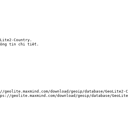
Lite2-Country.

ông tin chi tiết.

//geolite.maxmind.com/download/geoip/database/GeoLite2-C
ps://geolite.maxmind.com/download/geoip/database/GeoLite