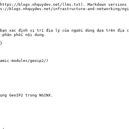
https://blogs.nhquydev.net/llms.txt). Markdown versions 
s://blogs.nhquydev.net/infrastructure-and-networking/ngi
bạn xác định vị trí địa lý của người dùng dựa trên địa c
 phân phối nội dung.

}

amic-modules/geoip2/)

ụng GeoIP2 trong NGINX.
