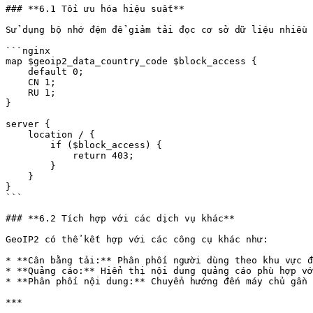
### **6.1 Tối ưu hóa hiệu suất**

Sử dụng bộ nhớ đệm để giảm tải đọc cơ sở dữ liệu nhiều 
```nginx

map $geoip2_data_country_code $block_access {

    default 0;

    CN 1;

    RU 1;

}

server {

    location / {

        if ($block_access) {

            return 403;

        }

    }

}

```

### **6.2 Tích hợp với các dịch vụ khác**

GeoIP2 có thể kết hợp với các công cụ khác như:

* **Cân bằng tải:** Phân phối người dùng theo khu vực đ
* **Quảng cáo:** Hiển thị nội dung quảng cáo phù hợp vớ
* **Phân phối nội dung:** Chuyển hướng đến máy chủ gần 
***
