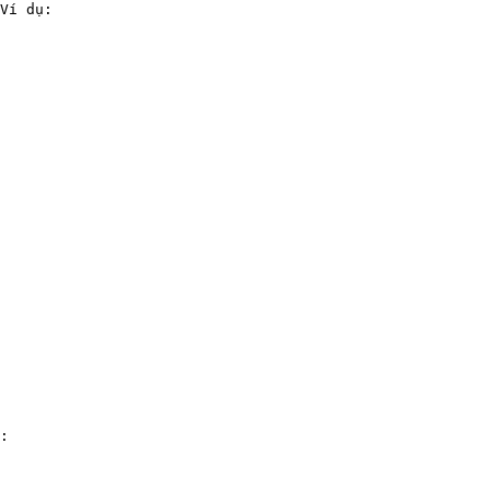
Ví dụ:

:
