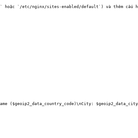
` hoặc `/etc/nginx/sites-enabled/default`) và thêm cấu h