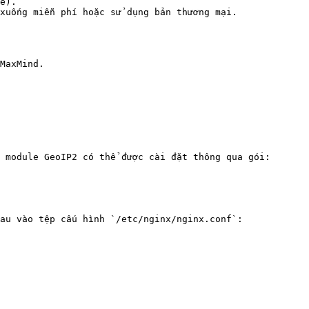
e).

xuống miễn phí hoặc sử dụng bản thương mại.

MaxMind.

 module GeoIP2 có thể được cài đặt thông qua gói:

au vào tệp cấu hình `/etc/nginx/nginx.conf`:
