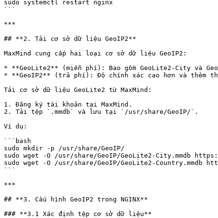
sudo systemctl restart nginx

```

***

## **2. Tải cơ sở dữ liệu GeoIP2**

MaxMind cung cấp hai loại cơ sở dữ liệu GeoIP2:

* **GeoLite2** (miễn phí): Bao gồm GeoLite2-City và Geo
* **GeoIP2** (trả phí): Độ chính xác cao hơn và thêm th
Tải cơ sở dữ liệu GeoLite2 từ MaxMind:

1. Đăng ký tài khoản tại MaxMind.

2. Tải tệp `.mmdb` và lưu tại `/usr/share/GeoIP/`.

Ví dụ:

```bash

sudo mkdir -p /usr/share/GeoIP/

sudo wget -O /usr/share/GeoIP/GeoLite2-City.mmdb https:
sudo wget -O /usr/share/GeoIP/GeoLite2-Country.mmdb htt
```

***

## **3. Cấu hình GeoIP2 trong NGINX**

### **3.1 Xác định tệp cơ sở dữ liệu**
