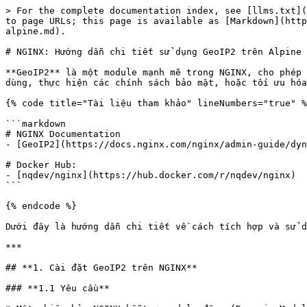
> For the complete documentation index, see [llms.txt](
to page URLs; this page is available as [Markdown](http
alpine.md).

# NGINX: Hướng dẫn chi tiết sử dụng GeoIP2 trên Alpine

**GeoIP2** là một module mạnh mẽ trong NGINX, cho phép 
dùng, thực hiện các chính sách bảo mật, hoặc tối ưu hóa
{% code title="Tài liệu tham khảo" lineNumbers="true" %
```markdown

# NGINX Documentation

- [GeoIP2](https://docs.nginx.com/nginx/admin-guide/dyn
# Docker Hub:

- [nqdev/nginx](https://hub.docker.com/r/nqdev/nginx)

```

{% endcode %}

Dưới đây là hướng dẫn chi tiết về cách tích hợp và sử d
***

## **1. Cài đặt GeoIP2 trên NGINX**

### **1.1 Yêu cầu**
