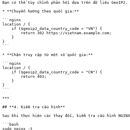
Bạn có thể tùy chỉnh phản hồi dựa trên dữ liệu GeoIP2. 
* **Chuyển hướng theo quốc gia:**

```nginx

location / {

    if ($geoip2_data_country_code = "VN") {

        return 302 https://vietnam.example.com;

    }

}

```

* **Chặn truy cập từ một số quốc gia:**

```nginx

location / {

    if ($geoip2_data_country_code = "CN") {

        return 403;

    }

}

```

***

## **4. Kiểm tra cấu hình**

Sau khi thực hiện các thay đổi, kiểm tra cấu hình NGINX
```bash

sudo nginx -t
