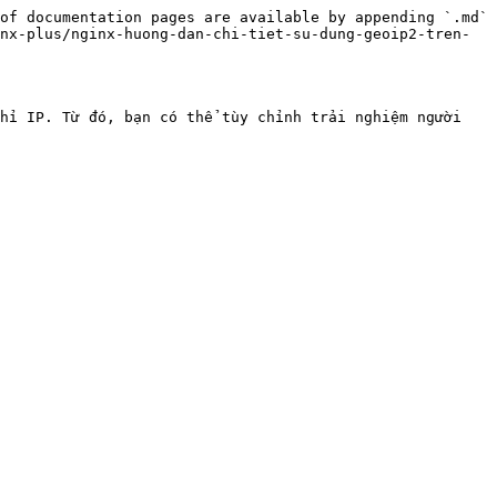
of documentation pages are available by appending `.md` 
nx-plus/nginx-huong-dan-chi-tiet-su-dung-geoip2-tren-
hỉ IP. Từ đó, bạn có thể tùy chỉnh trải nghiệm người 