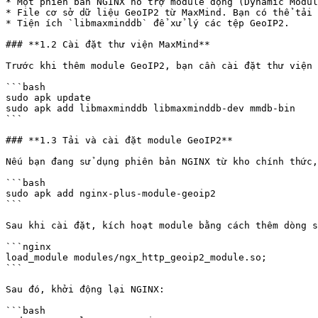
* Một phiên bản NGINX hỗ trợ module động (Dynamic Modul
* File cơ sở dữ liệu GeoIP2 từ MaxMind. Bạn có thể tải 
* Tiện ích `libmaxminddb` để xử lý các tệp GeoIP2.

### **1.2 Cài đặt thư viện MaxMind**

Trước khi thêm module GeoIP2, bạn cần cài đặt thư viện 
```bash

sudo apk update

sudo apk add libmaxminddb libmaxminddb-dev mmdb-bin

```

### **1.3 Tải và cài đặt module GeoIP2**

Nếu bạn đang sử dụng phiên bản NGINX từ kho chính thức,
```bash

sudo apk add nginx-plus-module-geoip2

```

Sau khi cài đặt, kích hoạt module bằng cách thêm dòng s
```nginx

load_module modules/ngx_http_geoip2_module.so;

```

Sau đó, khởi động lại NGINX:

```bash
