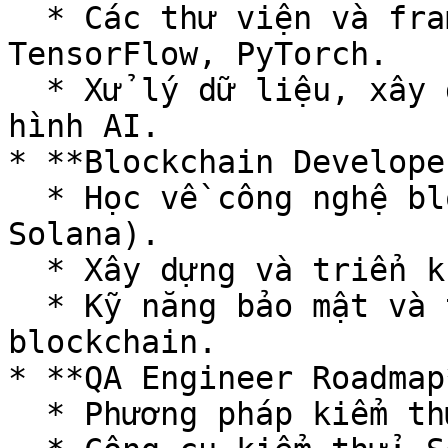
  * Các thư viện và framework phổ biến như 
TensorFlow, PyTorch.

  * Xử lý dữ liệu, xây dựng mô hình, triển khai mô 
hình AI.

* **Blockchain Develope
  * Học về công nghệ blockchain cơ bản (Ethereum, 
Solana).

  * Xây dựng và triển khai smart contracts.

  * Kỹ năng bảo mật và tối ưu hóa hệ thống 
blockchain.

* **QA Engineer Roadmap*
  * Phương pháp kiểm thử: manual, automation.
