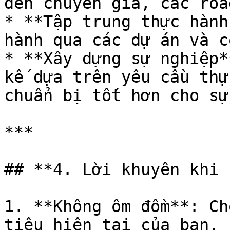
đến chuyên gia, các roa
* **Tập trung thực hành
hành qua các dự án và c
* **Xây dựng sự nghiệp*
kế dựa trên yêu cầu thự
chuẩn bị tốt hơn cho sự
***

## **4. Lời khuyên khi 
1. **Không ôm đồm**: Ch
tiêu hiện tại của bạn.
