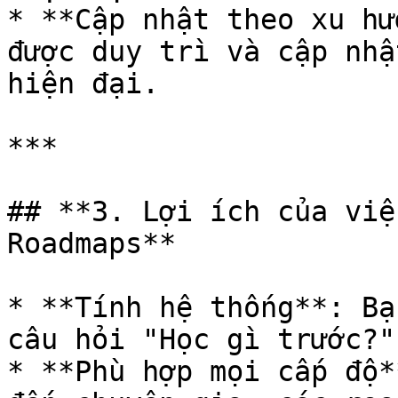
* **Cập nhật theo xu hư
được duy trì và cập nhậ
hiện đại.

***

## **3. Lợi ích của việ
Roadmaps**

* **Tính hệ thống**: Bạ
câu hỏi "Học gì trước?"
* **Phù hợp mọi cấp độ*