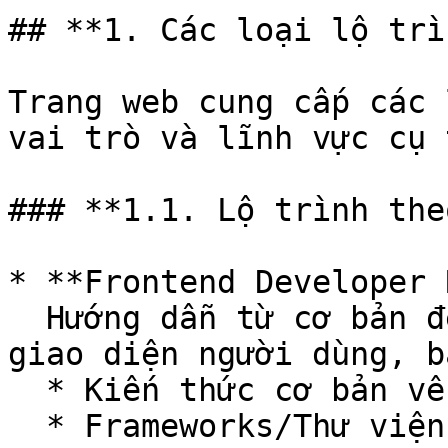
## **1. Các loại lộ trì
Trang web cung cấp các 
vai trò và lĩnh vực cụ t
### **1.1. Lộ trình the
* **Frontend Developer 
  Hướng dẫn từ cơ bản đến nâng cao về phát triển 
giao diện người dùng, b
  * Kiến thức cơ bản về HTML, CSS, JavaScript.

  * Frameworks/Thư viện như React, Angular, 