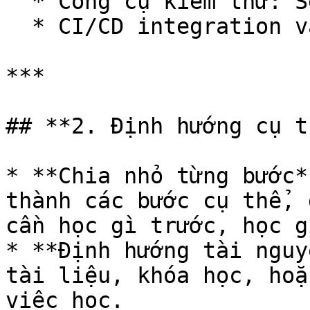
  * Công cụ kiểm thử: Selenium, Cypress.

  * CI/CD integration và báo cáo lỗi.

***

## **2. Định hướng cụ t
* **Chia nhỏ từng bước*
thành các bước cụ thể, 
cần học gì trước, học g
* **Định hướng tài nguy
tài liệu, khóa học, hoặ
việc học.
