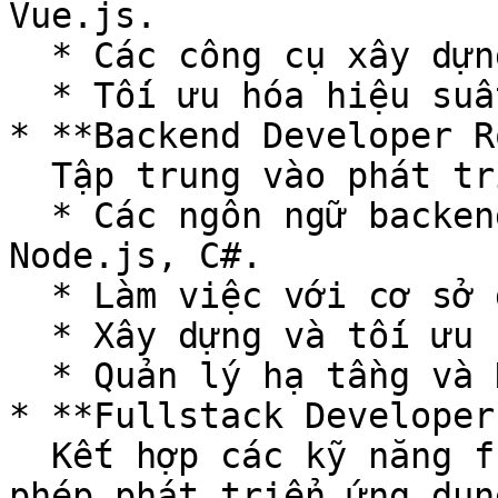
Vue.js.

  * Các công cụ xây dựng như Webpack, Vite.

  * Tối ưu hóa hiệu suất frontend.

* **Backend Developer R
  Tập trung vào phát triển phía server, bao gồm:

  * Các ngôn ngữ backend như Python, Java, 
Node.js, C#.

  * Làm việc với cơ sở dữ liệu (SQL, NoSQL).

  * Xây dựng và tối ưu hóa API.

  * Quản lý hạ tầng và DevOps.

* **Fullstack Developer
  Kết hợp các kỹ năng frontend và backend, cho 
phép phát triển ứng dụn