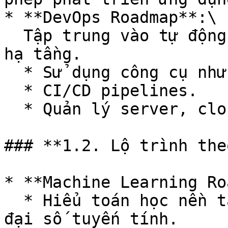
* **DevOps Roadmap**:\

  Tập trung vào tự động hóa, triển khai và quản lý 
hạ tầng.

  * Sử dụng công cụ như Docker, Kubernetes.

  * CI/CD pipelines.

  * Quản lý server, cloud (AWS, Azure, GCP).

### **1.2. Lộ trình the
* **Machine Learning Ro
  * Hiểu toán học nền tảng: xác suất, thống kê, 
đại số tuyến tính.
