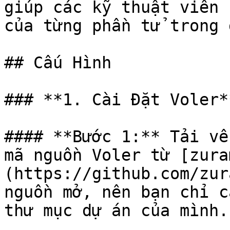
giúp các kỹ thuật viên 
của từng phần tử trong 
## Cấu Hình

### **1. Cài Đặt Voler**
#### **Bước 1:** Tải về
mã nguồn Voler từ [zura
(https://github.com/zur
nguồn mở, nên bạn chỉ c
thư mục dự án của mình.
