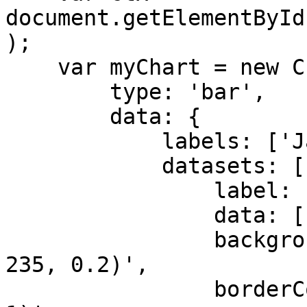
document.getElementById
);

    var myChart = new Chart(ctx, {

        type: 'bar',

        data: {

            labels: ['Jan', 'Feb', 'Mar'],

            datasets: [{

                label: 'Sales',

                data: [12, 19, 3],

                backgroundColor: 'rgba(54, 162, 
235, 0.2)',

                borderColor: 'rgba(54, 162, 235, 