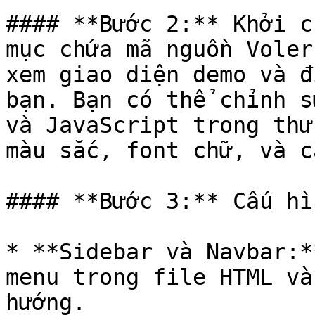
#### **Bước 2:** Khởi c
mục chứa mã nguồn Voler
xem giao diện demo và đ
bạn. Bạn có thể chỉnh s
và JavaScript trong thư
màu sắc, font chữ, và c
#### **Bước 3:** Cấu hì
* **Sidebar và Navbar:*
menu trong file HTML và
hướng.
