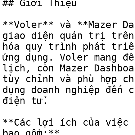
## Giới Thiệu

**Voler** và **Mazer Da
giao diện quản trị trên
hóa quy trình phát triể
ứng dụng. Voler mang đế
lịch, còn Mazer Dashboa
tùy chỉnh và phù hợp ch
dụng doanh nghiệp đến c
điện tử.

**Các lợi ích của việc 
bao gồm:**
