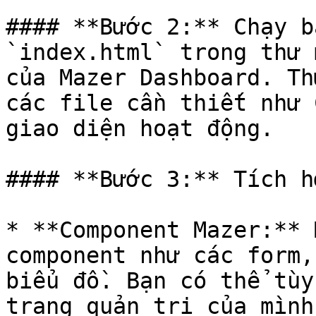
#### **Bước 2:** Chạy b
`index.html` trong thư 
của Mazer Dashboard. Th
các file cần thiết như 
giao diện hoạt động.

#### **Bước 3:** Tích h
* **Component Mazer:** 
component như các form,
biểu đồ. Bạn có thể tùy
trang quản trị của mình