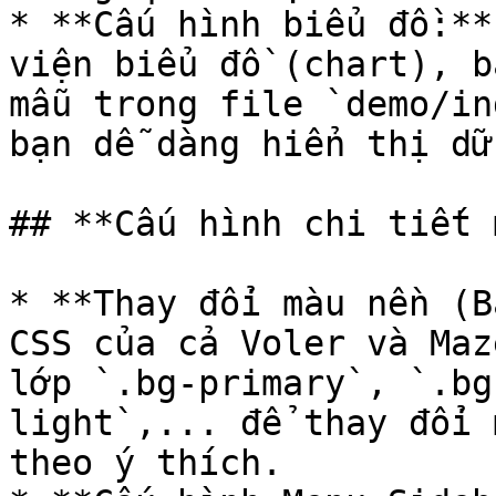
* **Cấu hình biểu đồ:**
viện biểu đồ (chart), b
mẫu trong file `demo/in
bạn dễ dàng hiển thị dữ
## **Cấu hình chi tiết 
* **Thay đổi màu nền (B
CSS của cả Voler và Maz
lớp `.bg-primary`, `.bg
light`,... để thay đổi 
theo ý thích.
