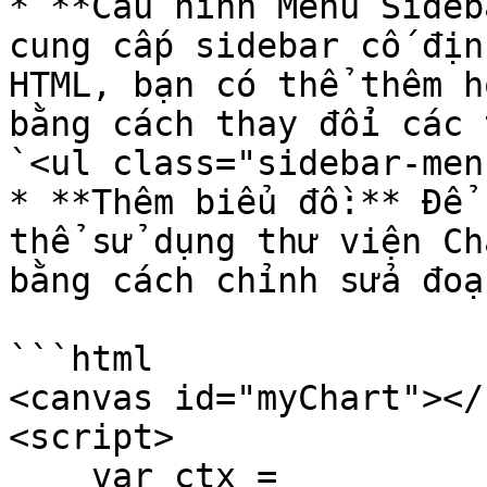
* **Cấu hình Menu Sideb
cung cấp sidebar cố địn
HTML, bạn có thể thêm h
bằng cách thay đổi các 
`<ul class="sidebar-men
* **Thêm biểu đồ:** Để 
thể sử dụng thư viện Ch
bằng cách chỉnh sửa đoạ
```html

<canvas id="myChart"></
<script>

    var ctx = 