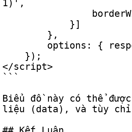
1)',

                borderWidth: 1

            }]

        },

        options: { responsive: true }

    });

</script>

```

Biểu đồ này có thể được
liệu (data), và tùy chỉ
## Kết Luận
