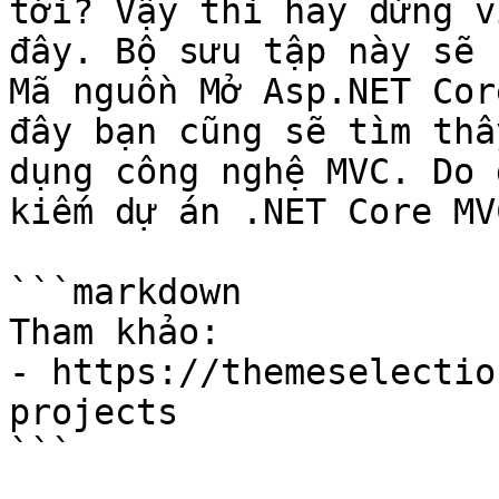
tới? Vậy thì hãy dừng v
đây. Bộ sưu tập này sẽ 
Mã nguồn Mở Asp.NET Cor
đây bạn cũng sẽ tìm thấ
dụng công nghệ MVC. Do 
kiếm dự án .NET Core MV
```markdown

Tham khảo:

- https://themeselectio
projects
