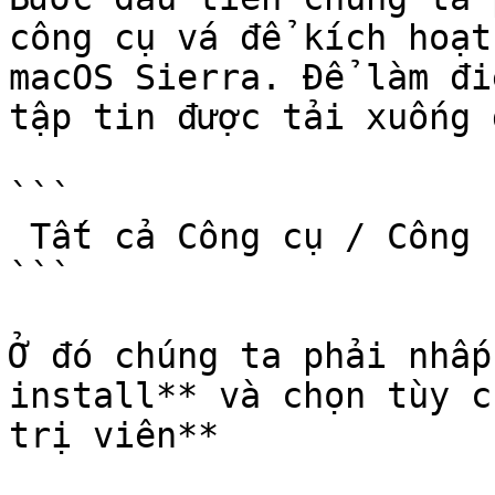
công cụ vá để kích hoạt
macOS Sierra. Để làm đi
tập tin được tải xuống 
```

 Tất cả Công cụ / Công cụ vá / công cụ mở khóa208 

```

Ở đó chúng ta phải nhấp
install** và chọn tùy c
trị viên**
