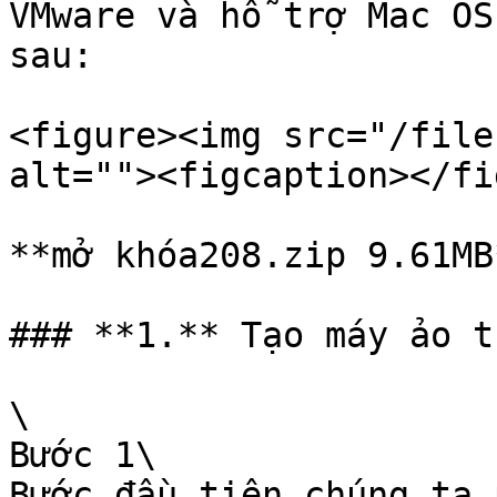
VMware và hỗ trợ Mac OS
sau:

<figure><img src="/file
alt=""><figcaption></fi
**mở khóa208.zip 9.61MB
### **1.** Tạo máy ảo t
\

Bước 1\

Bước đầu tiên chúng ta 