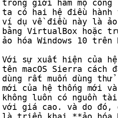
trong giới hâm mộ công 
ta có hai hệ điều hành 
ví dụ về điều này là ảo
bằng VirtualBox hoặc tr
ảo hóa Windows 10 trên M
Với sự xuất hiện của hệ
tên macOS Sierra cách đ
dùng rất muốn dùng thử 
mới của hệ thống mới và
không luôn có nguồn tài
với giá cao. và do đó, 
là triển khai **ảo hóa 