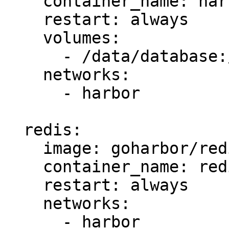
    container_name: harbor-db

    restart: always

    volumes:

      - /data/database:/var/lib/postgresql/data:z

    networks:

      - harbor

  redis:

    image: goharbor/redis-photon:v2.3.0

    container_name: redis

    restart: always

    networks:

      - harbor
