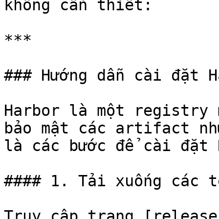
không cần thiết:

***

### Hướng dẫn cài đặt H
Harbor là một registry 
bảo mật các artifact nh
là các bước để cài đặt 
#### 1. Tải xuống các t
Truy cập trang [release