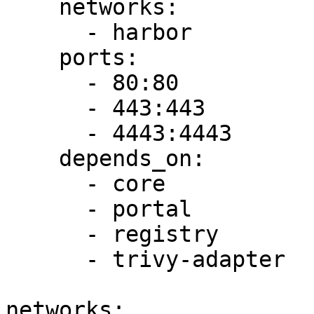
    networks:

      - harbor

    ports:

      - 80:80

      - 443:443

      - 4443:4443

    depends_on:

      - core

      - portal

      - registry

      - trivy-adapter

networks:
