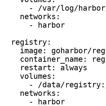
      - /var/log/harbor/:/var/log/docker/:z

    networks:

      - harbor

  registry:

    image: goharbor/registry-photon:v2.3.0

    container_name: registry

    restart: always

    volumes:

      - /data/registry:/storage:z

    networks:

      - harbor
