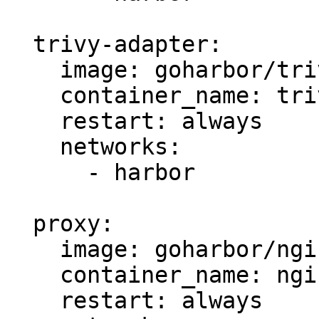
  trivy-adapter:

    image: goharbor/trivy-adapter-photon:v2.3.0

    container_name: trivy-adapter

    restart: always

    networks:

      - harbor

  proxy:

    image: goharbor/nginx-photon:v2.3.0

    container_name: nginx

    restart: always
