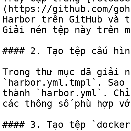
(https://github.com/goh
Harbor trên GitHub và t
Giải nén tệp này trên m
#### 2. Tạo tệp cấu hìn
Trong thư mục đã giải n
`harbor.yml.tmpl`. Sao 
thành `harbor.yml`. Chỉ
các thông số phù hợp vớ
#### 3. Tạo tệp `docker