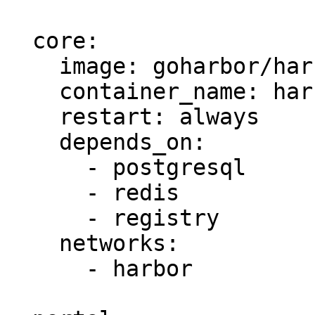
  core:

    image: goharbor/harbor-core:v2.3.0

    container_name: harbor-core

    restart: always

    depends_on:

      - postgresql

      - redis

      - registry

    networks:

      - harbor
