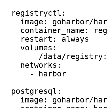
  registryctl:

    image: goharbor/harbor-registryctl:v2.3.0

    container_name: registryctl

    restart: always

    volumes:

      - /data/registry:/storage:z

    networks:

      - harbor

  postgresql:

    image: goharbor/harbor-db:v2.3.0
