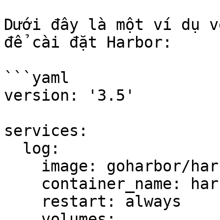
Dưới đây là một ví dụ v
để cài đặt Harbor:

```yaml

version: '3.5'

services:

  log:

    image: goharbor/harbor-log:v2.3.0

    container_name: harbor-log

    restart: always

    volumes:
