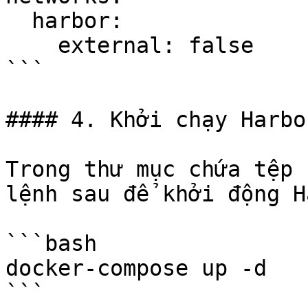
  harbor:

    external: false

```

#### 4. Khởi chạy Harbor
Trong thư mục chứa tệp 
lệnh sau để khởi động H
```bash

docker-compose up -d

```
